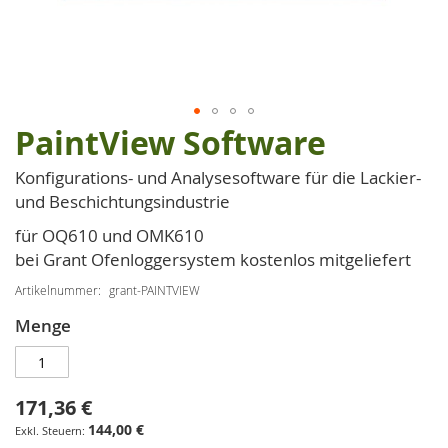
PaintView Software
Zum
Anfang
Konfigurations- und Analysesoftware für die Lackier-
der
und Beschichtungsindustrie
Bildgalerie
springen
für OQ610 und OMK610
bei Grant Ofenloggersystem kostenlos mitgeliefert
Artikelnummer
grant-PAINTVIEW
Menge
171,36 €
144,00 €