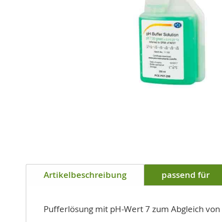
Zum
Anfang
Artikelbeschreibung
passend für
der
Bildgalerie
springen
Pufferlösung mit pH-Wert 7 zum Abgleich von 