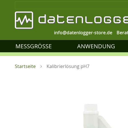
info@datenlogger-store.de
Bera
MESSGRÖSSE
ANWENDUNG
Startseite
Kalibrierlösung pH7
Zum
Ende
der
Bildgalerie
springen