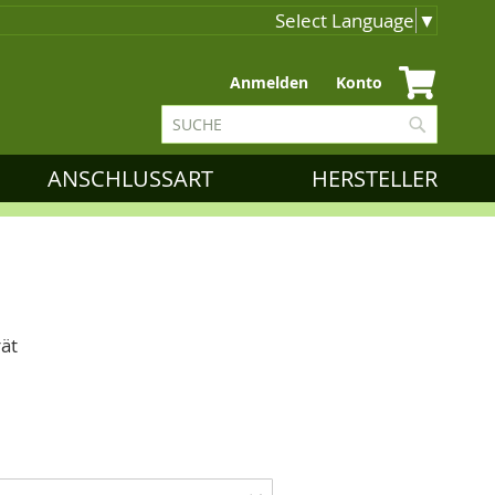
Select Language
▼
Zum
Anmelden
Konto
Inhalt
Suche
springen
Suche
ANSCHLUSSART
HERSTELLER
ät