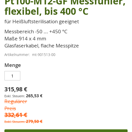
Pt100-M12-GF Messfühler,
Anfang
flexibel, bis 400 °C
der
Bildgalerie
für Heißluftsterilisation geeignet
springen
Messbereich -50 ... +450 °C
Maße 914 x 4 mm
Glasfaserkabel, flache Messpitze
Artikelnummer
mt-901513-00
Menge
315,98 €
Sonderpreis
265,53 €
Regulärer
Preis
332,61 €
279,50 €