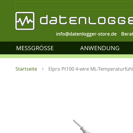
info@datenlogger-store.de
Bera
MESSGRÖSSE
ANWENDUNG
Startseite
Elpro Pt100 4-wire ML-Temperaturfüh
Zum
Ende
der
Bildgalerie
springen