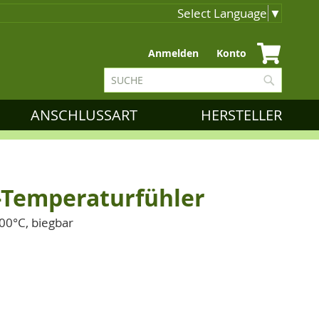
Select Language
▼
Zum
Anmelden
Konto
Inhalt
Suche
springen
Suche
ANSCHLUSSART
HERSTELLER
L-Temperaturfühler
500°C, biegbar