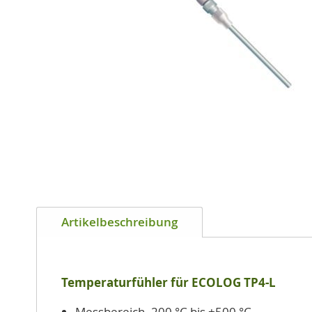
Zum
Anfang
Artikelbeschreibung
der
Bildgalerie
springen
Temperaturfühler für ECOLOG TP4-L
Messbereich -200 °C bis +500 °C