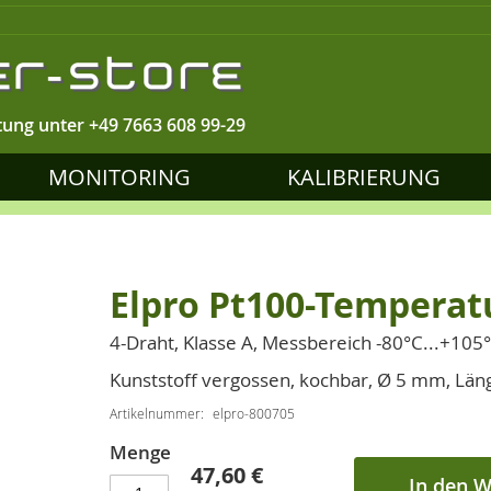
tung unter
+49 7663 608 99-29
MONITORING
KALIBRIERUNG
Elpro Pt100-Temperat
4-Draht, Klasse A, Messbereich -80°C...+105
Kunststoff vergossen, kochbar, Ø 5 mm, Län
Artikelnummer
elpro-800705
Menge
47,60 €
In den 