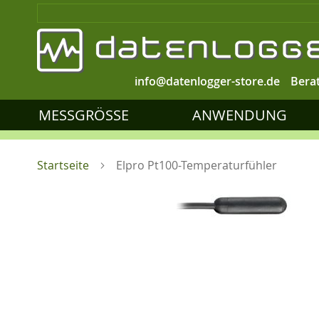
info@datenlogger-store.de
Bera
MESSGRÖSSE
ANWENDUNG
Startseite
Elpro Pt100-Temperaturfühler
Zum
Ende
der
Zum
Bildgalerie
Anfang
springen
der
Bildgalerie
springen