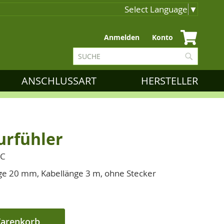
Select Language
▼
Zum
Anmelden
Konto
Inhalt
Suche
springen
Suche
ANSCHLUSSART
HERSTELLER
urfühler
°C
ge 20 mm, Kabellänge 3 m, ohne Stecker
Warenkorb