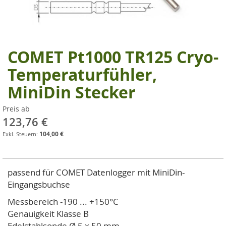
COMET Pt1000 TR125 Cryo-
Zum
Anfang
Temperaturfühler,
der
MiniDin Stecker
Bildgalerie
springen
Preis ab
123,76 €
104,00 €
passend für COMET Datenlogger mit MiniDin-
Eingangsbuchse
Messbereich -190 ... +150°C
Genauigkeit Klasse B
Edelstahlsonde Ø 5 x 50 mm