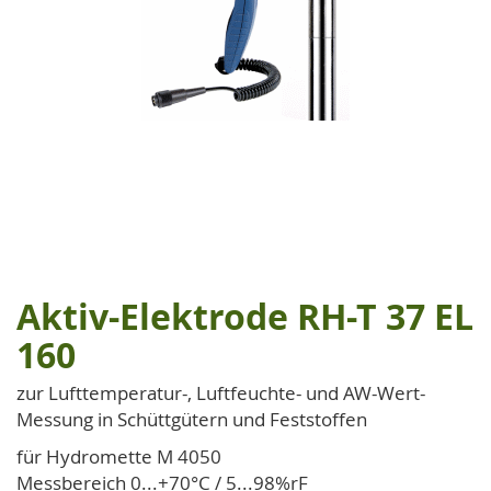
Aktiv-Elektrode RH-T 37 EL
Zum
Anfang
160
der
Bildgalerie
zur Lufttemperatur-, Luftfeuchte- und AW-Wert-
springen
Messung in Schüttgütern und Feststoffen
für Hydromette M 4050
Messbereich 0...+70°C / 5...98%rF