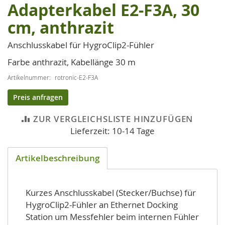
Adapterkabel E2-F3A, 30
Zum
Anfang
cm, anthrazit
der
Bildgalerie
Anschlusskabel für HygroClip2-Fühler
springen
Farbe anthrazit, Kabellänge 30 m
Artikelnummer
rotronic-E2-F3A
Preis anfragen
ZUR VERGLEICHSLISTE HINZUFÜGEN
Lieferzeit: 10-14 Tage
Artikelbeschreibung
Kurzes Anschlusskabel (Stecker/Buchse) für
HygroClip2-Fühler an Ethernet Docking
Station um Messfehler beim internen Fühler