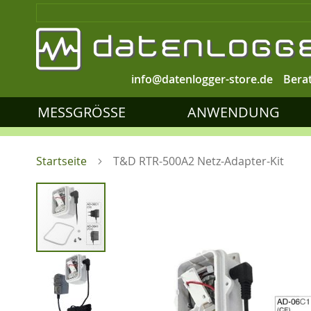
info@datenlogger-store.de
Bera
MESSGRÖSSE
ANWENDUNG
Startseite
T&D RTR-500A2 Netz-Adapter-Kit
Zum
Ende
der
Bildgalerie
springen