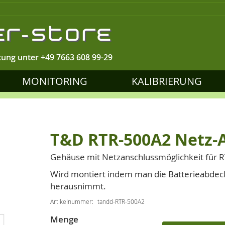
tung unter
+49 7663 608 99-29
MONITORING
KALIBRIERUNG
T&D RTR-500A2 Netz-A
Gehäuse mit Netzanschlussmöglichkeit für 
Wird montiert indem man die Batterieabdeck
herausnimmt.
Artikelnummer
tandd-RTR-500A2
Menge