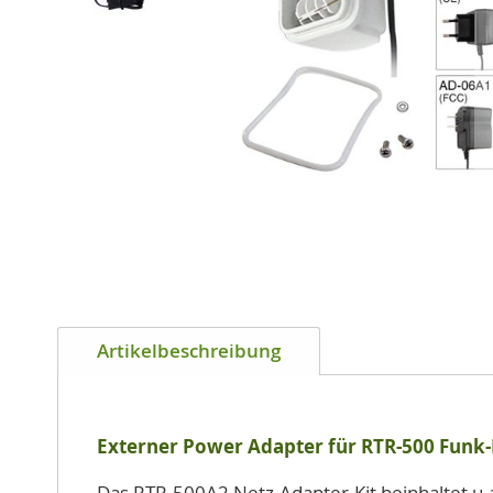
Zum
Anfang
Artikelbeschreibung
der
Bildgalerie
springen
Externer Power Adapter für RTR-500 Funk
Das RTR-500A2 Netz-Adapter-Kit beinhaltet u.