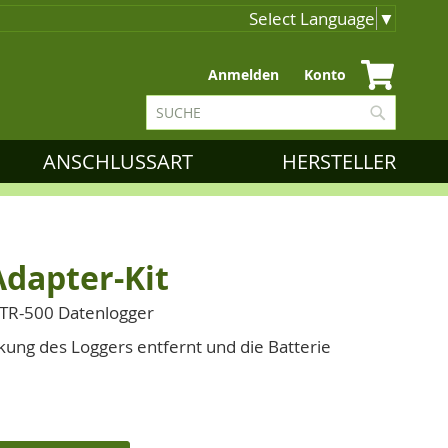
Select Language
▼
Zum
Anmelden
Konto
Inhalt
Suche
springen
Suche
ANSCHLUSSART
HERSTELLER
dapter-Kit
RTR-500 Datenlogger
ung des Loggers entfernt und die Batterie