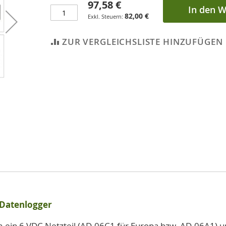
97,58 €
In den 
82,00 €
ZUR VERGLEICHSLISTE HINZUFÜGEN
-Datenlogger
a.ein 6 VDC Netzteil (AD-06C1 für Europa bzw. AD-06A1) u