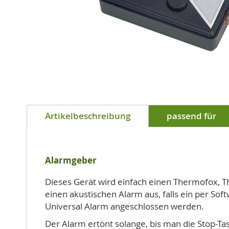
Zum
Anfang
Artikelbeschreibung
passend für
der
Bildgalerie
springen
Alarmgeber
Dieses Gerät wird einfach einen Thermofox, T
einen akustischen Alarm aus, falls ein per Sof
Universal Alarm angeschlossen werden.
Der Alarm ertönt solange, bis man die Stop-Tas