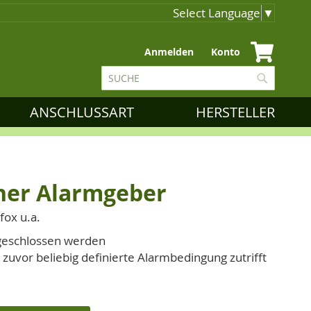
Select Language
▼
Zum
Anmelden
Konto
Inhalt
Suche
springen
Suche
ANSCHLUSSART
HERSTELLER
her Alarmgeber
fox u.a.
ngeschlossen werden
e zuvor beliebig definierte Alarmbedingung zutrifft