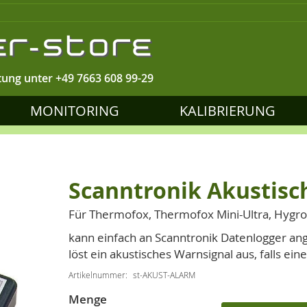
tung unter
+49 7663 608 99-29
MONITORING
KALIBRIERUNG
Scanntronik Akustisc
Für Thermofox, Thermofox Mini-Ultra, Hygro
kann einfach an Scanntronik Datenlogger a
löst ein akustisches Warnsignal aus, falls ein
Artikelnummer
st-AKUST-ALARM
Menge