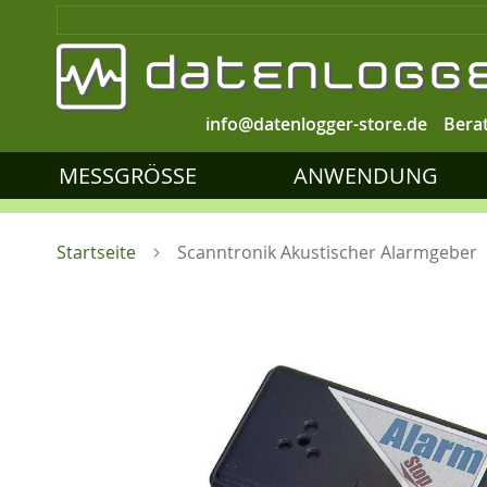
info@datenlogger-store.de
Bera
MESSGRÖSSE
ANWENDUNG
Startseite
Scanntronik Akustischer Alarmgeber
Zum
Ende
der
Bildgalerie
springen