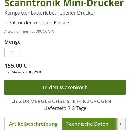
Scanntronik Mini-Drucker
Zum
Anfang
Kompakter batteriebetriebener Drucker
der
Bildgalerie
ideal für den mobilen Einsatz
springen
Artikelnummer
st-DRUCK-MINI
Menge
155,00 €
130,25 €
In den Warenkorb
ZUR VERGLEICHSLISTE HINZUFÜGEN
Lieferzeit: 2-3 Tage
Artikelbeschreibung
Technische Daten
Zube
Weite