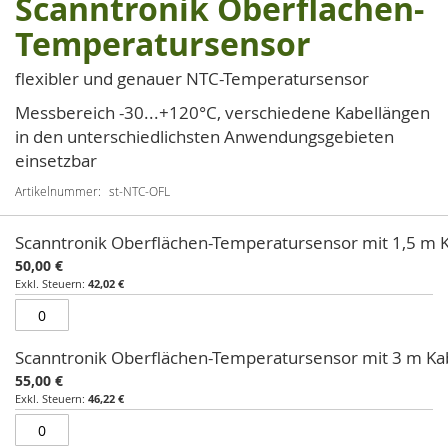
Scanntronik Oberflächen-
Zum
Anfang
Temperatursensor
der
Bildgalerie
flexibler und genauer NTC-Temperatursensor
springen
Messbereich -30...+120°C, verschiedene Kabellängen
in den unterschiedlichsten Anwendungsgebieten
einsetzbar
Artikelnummer
st-NTC-OFL
Artikel
Scanntronik Oberflächen-Temperatursensor mit 1,5 m 
für
50,00 €
gruppiertes
42,02 €
Produkt
Scanntronik Oberflächen-Temperatursensor mit 3 m Ka
55,00 €
46,22 €