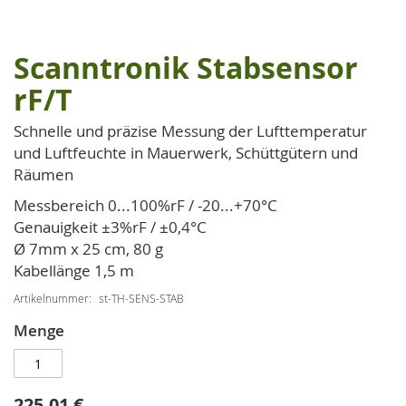
Scanntronik Stabsensor
Zum
Anfang
rF/T
der
Bildgalerie
Schnelle und präzise Messung der Lufttemperatur
springen
und Luftfeuchte in Mauerwerk, Schüttgütern und
Räumen
Messbereich 0...100%rF / -20...+70°C
Genauigkeit ±3%rF / ±0,4°C
Ø 7mm x 25 cm, 80 g
Kabellänge 1,5 m
Artikelnummer
st-TH-SENS-STAB
Menge
225,01 €