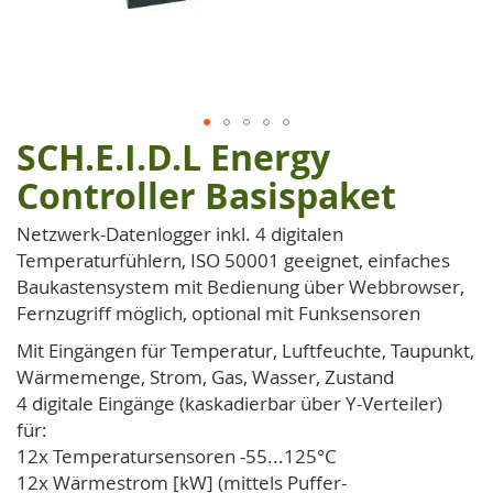
SCH.E.I.D.L Energy
Zum
Anfang
Controller Basispaket
der
Bildgalerie
Netzwerk-Datenlogger inkl. 4 digitalen
springen
Temperaturfühlern, ISO 50001 geeignet, einfaches
Baukastensystem mit Bedienung über Webbrowser,
Fernzugriff möglich, optional mit Funksensoren
Mit Eingängen für Temperatur, Luftfeuchte, Taupunkt,
Wärmemenge, Strom, Gas, Wasser, Zustand
4 digitale Eingänge (kaskadierbar über Y-Verteiler)
für:
12x Temperatursensoren -55...125°C
12x Wärmestrom [kW] (mittels Puffer-