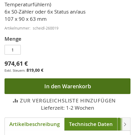
Temperaturfühlern)
6x S0-Zähler oder 6x Status an/aus
107 x 90 x 63 mm
Artikelnummer
scheidl-260019
Menge
974,61 €
819,00 €
In den Warenkorb
ZUR VERGLEICHSLISTE HINZUFÜGEN
Lieferzeit: 1-2 Wochen
Artikelbeschreibung
Technische Daten
Sens
Weite