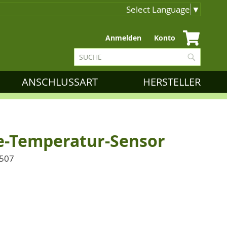
Select Language
▼
Zum
Anmelden
Konto
Inhalt
Suche
springen
Suche
ANSCHLUSSART
HERSTELLER
e-Temperatur-Sensor
-507