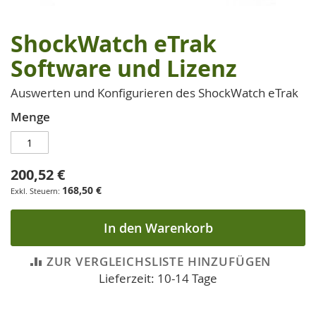
ShockWatch eTrak
Zum
Anfang
Software und Lizenz
der
Bildgalerie
Auswerten und Konfigurieren des ShockWatch eTrak
springen
Menge
200,52 €
168,50 €
In den Warenkorb
ZUR VERGLEICHSLISTE HINZUFÜGEN
Lieferzeit: 10-14 Tage