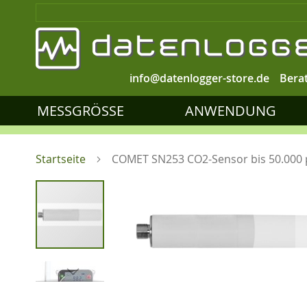
info@datenlogger-store.de
Bera
MESSGRÖSSE
ANWENDUNG
Startseite
COMET SN253 CO2-Sensor bis 50.000 p
Zum
Ende
der
Bildgalerie
springen
Zum
Anfang