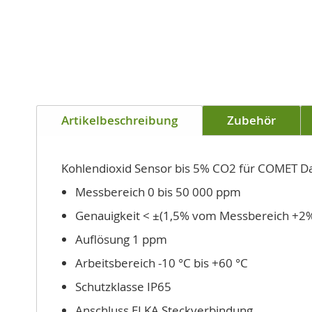
der
Bildgalerie
springen
Artikelbeschreibung
Zubehör
Kohlendioxid Sensor bis 5% CO2 für COMET D
Messbereich 0 bis 50 000 ppm
Genauigkeit < ±(1,5% vom Messbereich +2
Auflösung 1 ppm
Arbeitsbereich -10 °C bis +60 °C
Schutzklasse IP65
Anschluss ELKA Steckverbindung