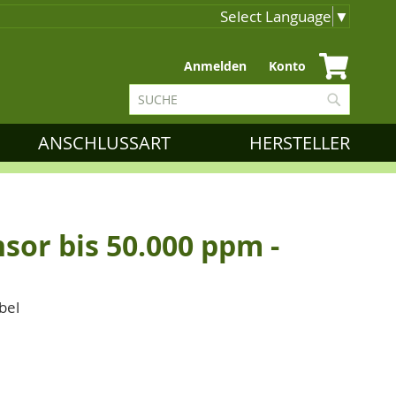
Select Language
▼
Zum
Anmelden
Konto
Inhalt
Suche
springen
Suche
ANSCHLUSSART
HERSTELLER
or bis 50.000 ppm -
bel