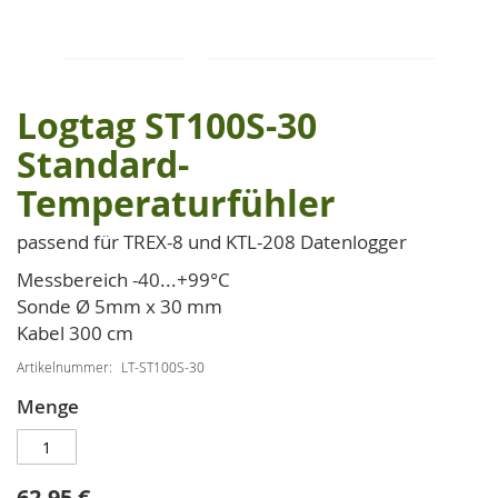
Logtag ST100S-30
Zum
Anfang
Standard-
der
Temperaturfühler
Bildgalerie
springen
passend für TREX-8 und KTL-208 Datenlogger
Messbereich -40...+99°C
Sonde Ø 5mm x 30 mm
Kabel 300 cm
Artikelnummer
LT-ST100S-30
Menge
62,95 €