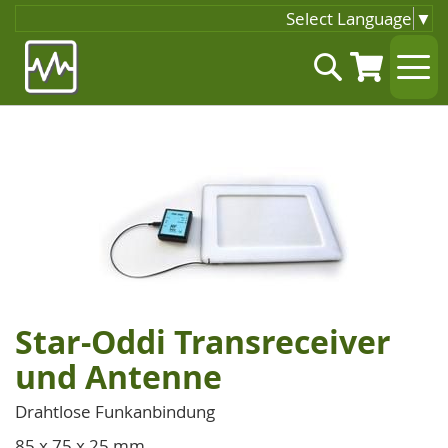
Select Language
▼
Zum
Suche
Inhalt
springen
Zum
Ende
der
Bildgalerie
springen
Star-Oddi Transreceiver
Zum
Anfang
und Antenne
der
Bildgalerie
Drahtlose Funkanbindung
springen
85 x 75 x 25 mm