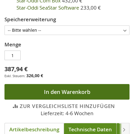
Star-Oddi Com Box
432,00 €
Star-Oddi SeaStar Software
233,00 €
Speichererweiterung
Menge
387,94 €
326,00 €
In den Warenkorb
ZUR VERGLEICHSLISTE HINZUFÜGEN
Lieferzeit: 4-6 Wochen
Artikelbeschreibung
Technische Daten
Soft
Weite