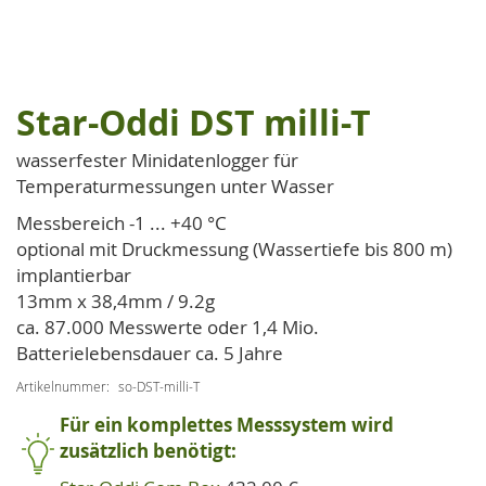
Star-Oddi DST milli-T
Zum
Anfang
wasserfester Minidatenlogger für
der
Temperaturmessungen unter Wasser
Bildgalerie
springen
Messbereich -1 ... +40 °C
optional mit Druckmessung (Wassertiefe bis 800 m)
implantierbar
13mm x 38,4mm / 9.2g
ca. 87.000 Messwerte oder 1,4 Mio.
Batterielebensdauer ca. 5 Jahre
Artikelnummer
so-DST-milli-T
Für ein komplettes Messsystem wird
zusätzlich benötigt: