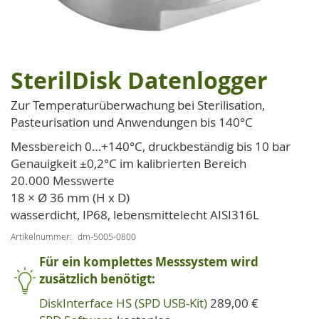
SterilDisk Datenlogger
Zum
Anfang
Zur Temperaturüberwachung bei Sterilisation,
der
Pasteurisation und Anwendungen bis 140°C
Bildgalerie
springen
Messbereich 0…+140°C, druckbeständig bis 10 bar
Genauigkeit ±0,2°C im kali­brier­ten Bereich
20.000 Messwerte
18 × Ø 36 mm (H x D)
wasserdicht, IP68, lebensmittelecht AISI316L
Artikelnummer
dm-5005-0800
Für ein komplettes Messsystem wird
zusätzlich benötigt:
DiskInterface HS (SPD USB-Kit)
289,00 €