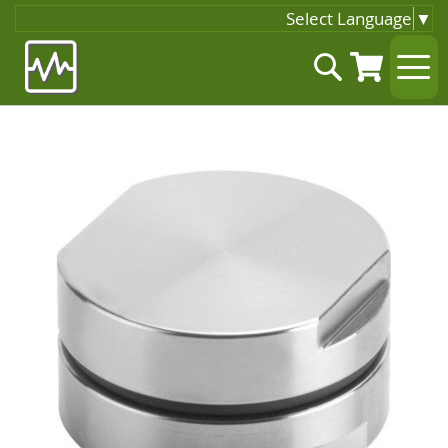
Select Language
▼
Zum
Suche
Inhalt
springen
Zum
Ende
der
Bildgalerie
springen