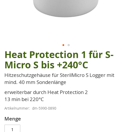
Heat Protection 1 für S-
Zum
Anfang
Micro S bis +240°C
der
Bildgalerie
Hitzeschutzgehäuse für SterilMicro S Logger mit
springen
mind. 40 mm Sondenlänge
erweiterbar durch Heat Protection 2
13 min bei 220°C
Artikelnummer
dm-5990-0890
Menge