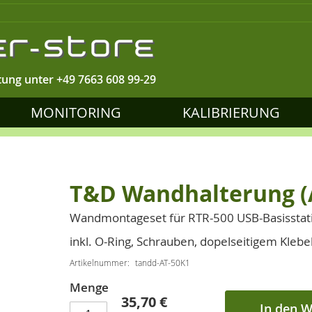
tung unter
+49 7663 608 99-29
MONITORING
KALIBRIERUNG
T&D Wandhalterung (
Wandmontageset für RTR-500 USB-Basisstat
inkl. O-Ring, Schrauben, dopelseitigem Kleb
Artikelnummer
tandd-AT-50K1
Menge
35,70 €
In den 