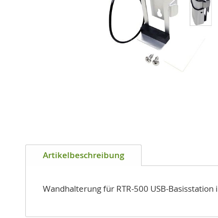
Zum
Anfang
Artikelbeschreibung
der
Bildgalerie
springen
Wandhalterung für RTR-500 USB-Basisstation i