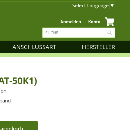
Select Language
▼
Zum
Anmelden
Konto
Inhalt
Suche
springen
Suche
ANSCHLUSSART
HERSTELLER
AT-50K1)
ion
eband
Warenkorb