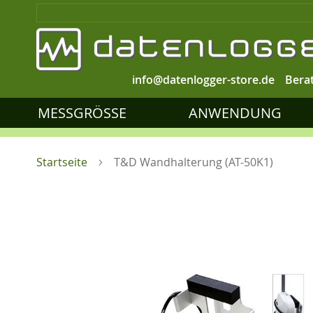
info@datenlogger-store.de
Bera
MESSGRÖSSE
ANWENDUNG
Startseite
T&D Wandhalterung (AT-50K1)
Zum
Ende
der
Bildgalerie
springen