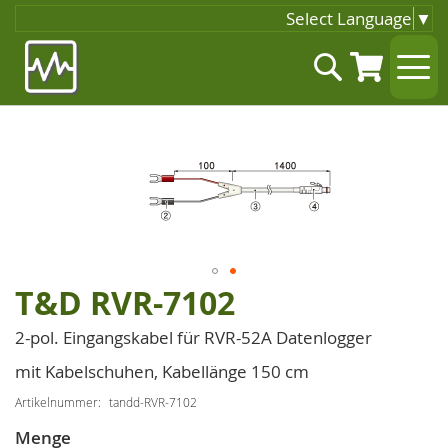
Select Language
▼
Zum
Suche
Inhalt
springen
Zum
Ende
der
Bildgalerie
springen
T&D RVR-7102
Zum
Anfang
2-pol. Eingangskabel für RVR-52A Datenlogger
der
Bildgalerie
mit Kabelschuhen, Kabellänge 150 cm
springen
Artikelnummer
tandd-RVR-7102
Menge