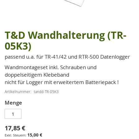
T&D Wandhalterung (TR-
Zum
Anfang
05K3)
der
Bildgalerie
passend u.a. für TR-41/42 und RTR-500 Datenlogger
springen
Wandmontageset inkl. Schrauben und
doppelseitigem Klebeband
nicht für Logger mit erweitertem Batteriepack !
Artikelnummer
tandd-TR-05K3
Menge
17,85 €
15,00 €