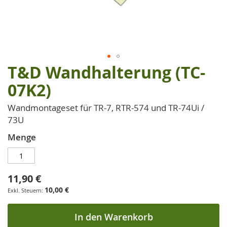
T&D Wandhalterung (TC-
Zum
Anfang
07K2)
der
Bildgalerie
Wandmontageset für TR-7, RTR-574 und TR-74Ui /
springen
73U
Menge
11,90 €
10,00 €
In den Warenkorb