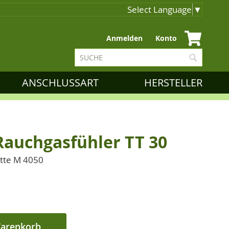
Select Language
▼
Zum
Anmelden
Konto
Inhalt
Suche
springen
Suche
ANSCHLUSSART
HERSTELLER
Rauchgasfühler TT 30
ette M 4050
Warenkorb