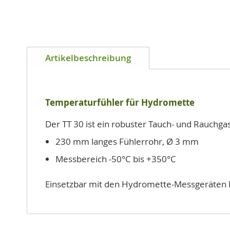
Zum
Anfang
der
Bildgalerie
Artikelbeschreibung
springen
Temperaturfühler für Hydromette
Der TT 30 ist ein robuster Tauch- und Rauchga
230 mm langes Fühlerrohr, Ø 3 mm
Messbereich -50°C bis +350°C
Einsetzbar mit den Hydromette-Messgeräten 