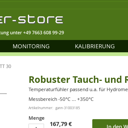
tung unter
+49 7663 608 99-29
MONITORING
KALIBRIERUNG
TT 30
Robuster Tauch- und 
Temperaturfühler passend u.a. für Hydrom
Messbereich -50°C ... +350°C
Artikelnummer
gann-31003185
Menge
167,79 €
In den 