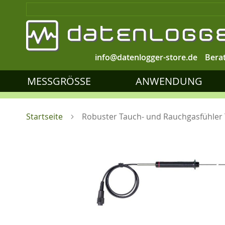
info@datenlogger-store.de
Bera
MESSGRÖSSE
ANWENDUNG
Startseite
Robuster Tauch- und Rauchgasfühler 
Zum
Ende
der
Bildgalerie
springen