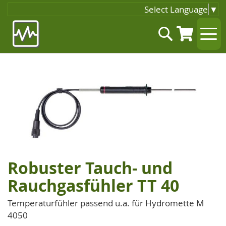
Select Language
▼
Zum
Suche
Inhalt
springen
Zum
Ende
der
Bildgalerie
springen
Robuster Tauch- und
Zum
Anfang
Rauchgasfühler TT 40
der
Bildgalerie
Temperaturfühler passend u.a. für Hydromette M
springen
4050