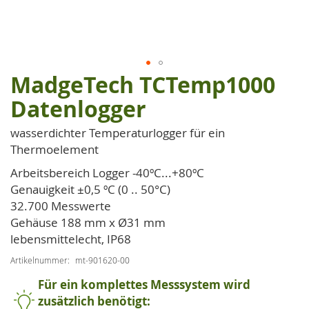
MadgeTech TCTemp1000
Zum
Anfang
Datenlogger
der
Bildgalerie
wasserdichter Temperaturlogger für ein
springen
Thermoelement
Arbeitsbereich Logger -40ºC...+80ºC
Genauigkeit ±0,5 ºC (0 .. 50°C)
32.700 Messwerte
Gehäuse 188 mm x Ø31 mm
lebensmittelecht, IP68
Artikelnummer
mt-901620-00
Für ein komplettes Messsystem wird
zusätzlich benötigt: