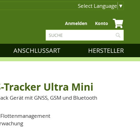
Select Language
▼
Zum
Anmelden
Konto
Inhalt
Suche
springen
Suche
ANSCHLUSSART
HERSTELLER
-Tracker Ultra Mini
Track Gerät mit GNSS, GSM und Bluetooth
, Flottenmanagement
erwachung