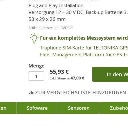
Plug and Play-Installation
Versorgung 12 – 30 V DC, Back-up Batterie 3
53 x 29 x 26 mm
Artikelnummer
tel-FMB020
Für ein komplettes Messsystem wird 
Truphone SIM-Karte für TELTONIKA GPS
Fleet Management Plattform für GPS-Tr
Menge
55,93 €
In den 
47,00 €
ZUR VERGLEICHSLISTE HINZUFÜGEN
ten
Software
Sensoren
Zubehö