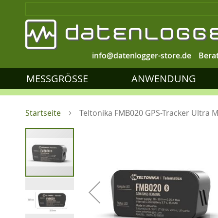
info@datenlogger-store.de
Bera
MESSGRÖSSE
ANWENDUNG
Startseite
Teltonika FMB020 GPS-Tracker Ultra M
Zum
Ende
der
Bildgalerie
springen