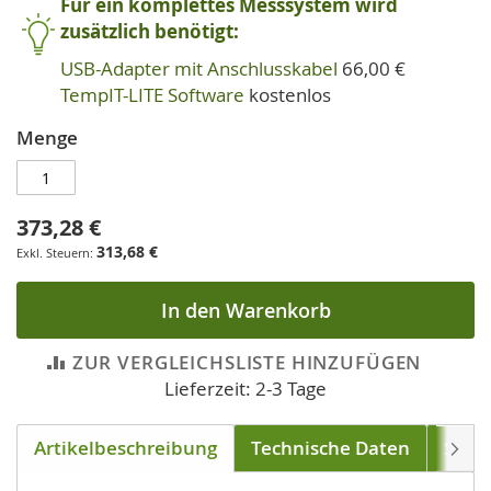
Für ein komplettes Messsystem wird
zusätzlich benötigt:
USB-Adapter mit Anschlusskabel
66,00 €
TempIT-LITE Software
kostenlos
Menge
373,28 €
313,68 €
In den Warenkorb
ZUR VERGLEICHSLISTE HINZUFÜGEN
Lieferzeit: 2-3 Tage
Artikelbeschreibung
Technische Daten
Soft
Weite