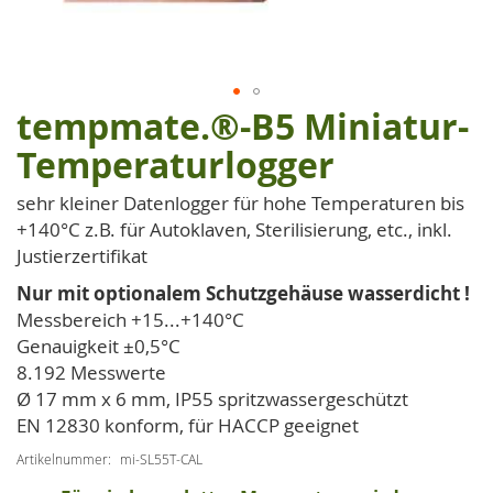
tempmate.®-B5 Miniatur-
Zum
Anfang
Temperaturlogger
der
Bildgalerie
sehr kleiner Datenlogger für hohe Temperaturen bis
springen
+140°C z.B. für Autoklaven, Sterilisierung, etc., inkl.
Justierzertifikat
Nur mit optionalem Schutzgehäuse wasserdicht !
Messbereich +15...+140°C
Genauigkeit ±0,5°C
8.192 Messwerte
Ø 17 mm x 6 mm, IP55 spritzwassergeschützt
EN 12830 konform, für HACCP geeignet
Artikelnummer
mi-SL55T-CAL