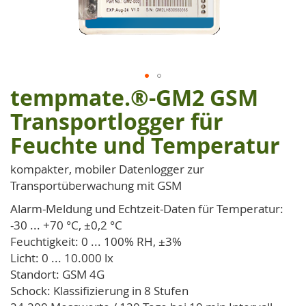
tempmate.®-GM2 GSM
Zum
Anfang
Transportlogger für
der
Feuchte und Temperatur
Bildgalerie
springen
kompakter, mobiler Datenlogger zur
Transportüberwachung mit GSM
Alarm-Meldung und Echtzeit-Daten für Temperatur:
-30 ... +70 °C, ±0,2 °C
Feuchtigkeit: 0 ... 100% RH, ±3%
Licht: 0 ... 10.000 lx
Standort: GSM 4G
Schock: Klassifizierung in 8 Stufen