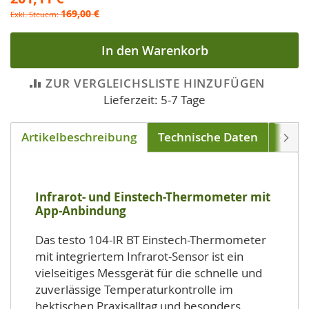
169,00 €
In den Warenkorb
ZUR VERGLEICHSLISTE HINZUFÜGEN
Lieferzeit: 5-7 Tage
Artikelbeschreibung
Technische Daten
Soft
Weite
Infrarot- und Einstech-Thermometer mit
App-Anbindung
Das testo 104-IR BT Einstech-Thermometer
mit integriertem Infrarot-Sensor ist ein
vielseitiges Messgerät für die schnelle und
zuverlässige Temperaturkontrolle im
hektischen Praxisalltag und besonders