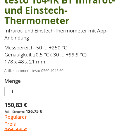
testo 104-IR BT Infrarot-
Anfang
und Einstech-
der
Thermometer
Bildgalerie
springen
Infrarot- und Einstech-Thermometer mit App-
Anbindung
Messbereich -50 ... +250 °C
Genauigkeit ±0,5 °C (-30 ... +99,9 °C)
178 x 48 x 21 mm
Artikelnummer
testo-0560 1045 60
Menge
150,83 €
Sonderpreis
126,75 €
Regulärer
Preis
201,11 €