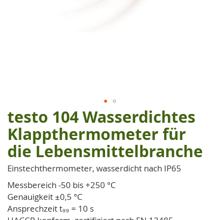
testo 104 Wasserdichtes
Zum
Anfang
Klappthermometer für
der
die Lebensmittelbranche
Bildgalerie
springen
Einstechthermometer, wasserdicht nach IP65
Messbereich -50 bis +250 °C
Genauigkeit ±0,5 °C
Ansprechzeit t₉₉ = 10 s