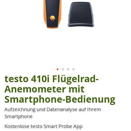
testo 410i Flügelrad-
Zum
Anfang
Anemometer mit
der
Smartphone-Bedienung
Bildgalerie
springen
Aufzeichnung und Datenanalyse auf Ihrem
Smartphone
Kostenlose testo Smart Probe App