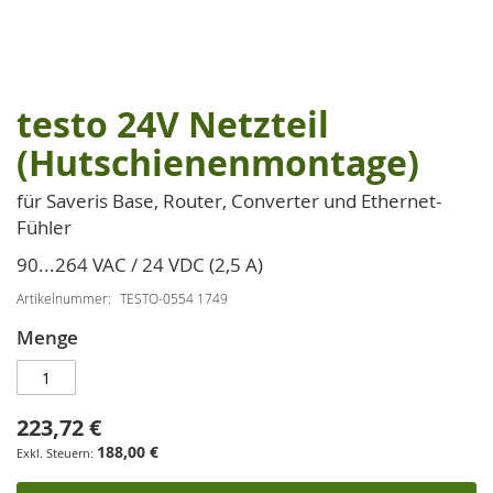
testo 24V Netzteil
Zum
Anfang
(Hutschienenmontage)
der
Bildgalerie
für Saveris Base, Router, Converter und Ethernet-
springen
Fühler
90...264 VAC / 24 VDC (2,5 A)
Artikelnummer
TESTO-0554 1749
Menge
223,72 €
188,00 €