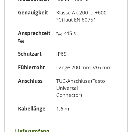
Genauigkeit
Klasse A (-200 ... +600
°C) laut EN 60751
Ansprechzeit
t₉₀ <45 s
t
99
Schutzart
IP65
Fühlerrohr
Länge 200 mm, Ø 6 mm
Anschluss
TUC-Anschluss (Testo
Universal
Connector)
Kabellänge
1,6 m
Lieferumfang