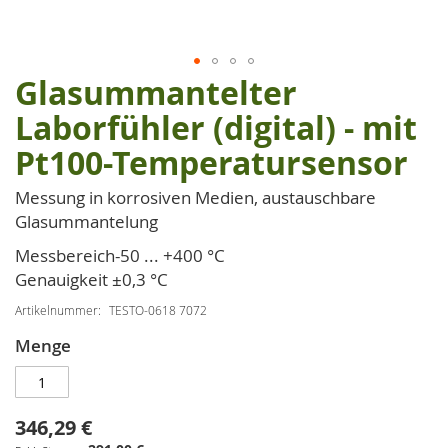
Glasummantelter
Zum
Anfang
Laborfühler (digital) - mit
der
Pt100-Temperatursensor
Bildgalerie
springen
Messung in korrosiven Medien, austauschbare
Glasummantelung
Messbereich-50 ... +400 °C
Genauigkeit ±0,3 °C
Artikelnummer
TESTO-0618 7072
Menge
346,29 €