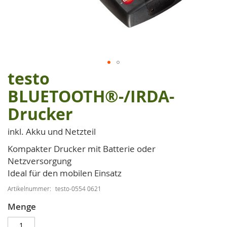
testo
Zum
Anfang
BLUETOOTH®-/IRDA-
der
Drucker
Bildgalerie
springen
inkl. Akku und Netzteil
Kompakter Drucker mit Batterie oder
Netzversorgung
Ideal für den mobilen Einsatz
Artikelnummer
testo-0554 0621
Menge