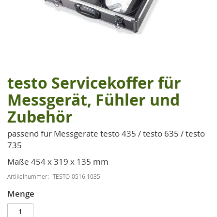
testo Servicekoffer für
Zum
Anfang
Messgerät, Fühler und
der
Zubehör
Bildgalerie
springen
passend für Messgeräte testo 435 / testo 635 / testo
735
Maße 454 x 319 x 135 mm
Artikelnummer
TESTO-0516 1035
Menge