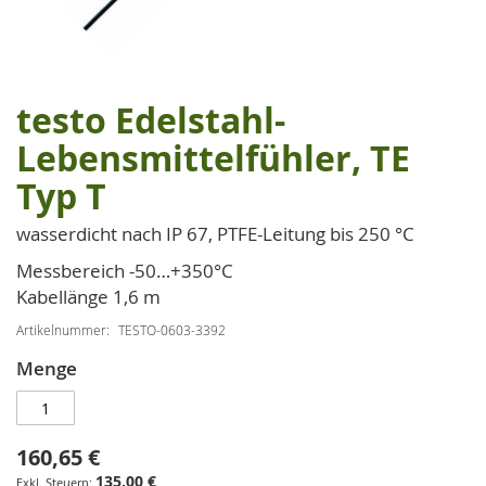
testo Edelstahl-
Zum
Anfang
Lebensmittelfühler, TE
der
Typ T
Bildgalerie
springen
wasserdicht nach IP 67, PTFE-Leitung bis 250 °C
Messbereich -50…+350°C
Kabellänge 1,6 m
Artikelnummer
TESTO-0603-3392
Menge
160,65 €
135,00 €