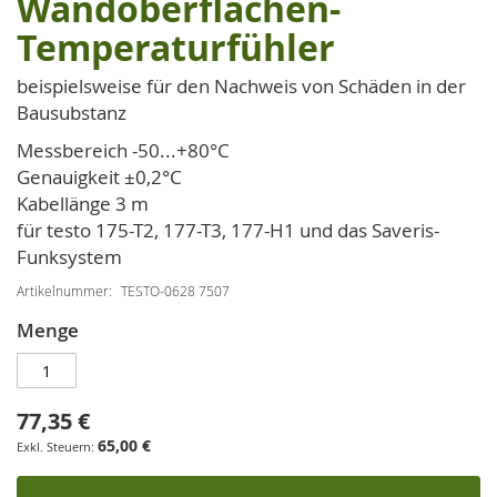
Wandoberflächen-
der
Temperaturfühler
Bildgalerie
springen
beispielsweise für den Nachweis von Schäden in der
Bausubstanz
Messbereich -50...+80°C
Genauigkeit ±0,2°C
Kabellänge 3 m
für testo 175-T2, 177-T3, 177-H1 und das Saveris-
Funksystem
Artikelnummer
TESTO-0628 7507
Menge
77,35 €
65,00 €