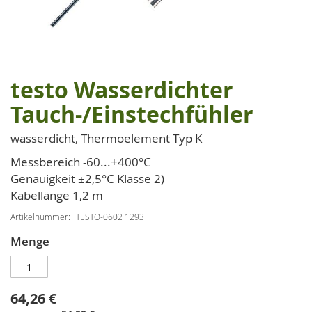
testo Wasserdichter
Zum
Anfang
Tauch-/Einstechfühler
der
Bildgalerie
wasserdicht, Thermoelement Typ K
springen
Messbereich -60...+400°C
Genauigkeit ±2,5°C Klasse 2)
Kabellänge 1,2 m
Artikelnummer
TESTO-0602 1293
Menge
64,26 €