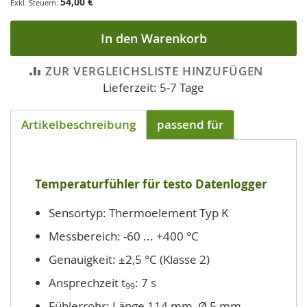
54,00 €
In den Warenkorb
ZUR VERGLEICHSLISTE HINZUFÜGEN
Lieferzeit: 5-7 Tage
Artikelbeschreibung
passend für
Temperaturfühler für testo Datenlogger
Sensortyp: Thermoelement Typ K
Messbereich: -60 ... +400 °C
Genauigkeit: ±2,5 °C (Klasse 2)
Ansprechzeit t
: 7 s
99
Fühlerrohr: Länge 114 mm, Ø 5 mm