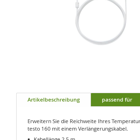
Zum
Anfang
Artikelbeschreibung
passend für
der
Bildgalerie
springen
Erweitern Sie die Reichweite Ihres Temperatur
testo 160 mit einem Verlängerungskabel.
Kabellänge 2,5 m