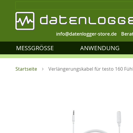
info@datenlogger-store.de
Bera
MESSGRÖSSE
ANWENDUNG
Startseite
Verlängerungskabel für testo 160 Füh
Zum
Ende
der
Bildgalerie
springen