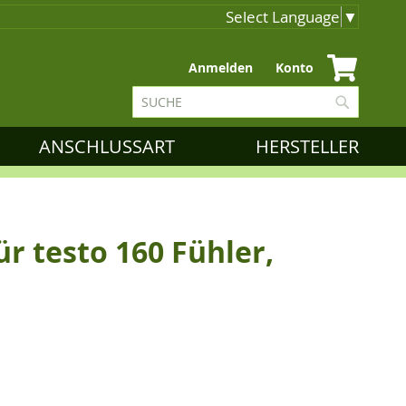
Select Language
▼
Zum
Anmelden
Konto
Inhalt
Suche
springen
Suche
ANSCHLUSSART
HERSTELLER
r testo 160 Fühler,