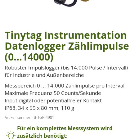
Tinytag Instrumentation
Zum
Anfang
Datenlogger Zählimpulse
der
(0...14000)
Bildgalerie
springen
Robuster Impulslogger (bis 14.000 Pulse / Intervall)
für Industrie und Außenbereiche
Messbereich 0 ... 14.000 Zählimpulse pro Intervall
Maximale Frequenz 50 Counts/Sekunde
Input digital oder potentialfreier Kontakt
IP68, 34 x 59 x 80 mm, 110 g
Artikelnummer
tt-TGP-4901
Für ein komplettes Messsystem wird
zusätzlich benötigt: