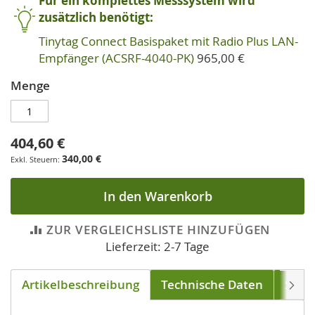
Für ein komplettes Messsystem wird
zusätzlich benötigt:
Tinytag Connect Basispaket mit Radio Plus LAN-
Empfänger (ACSRF-4040-PK)
965,00 €
Menge
404,60 €
340,00 €
In den Warenkorb
ZUR VERGLEICHSLISTE HINZUFÜGEN
Lieferzeit: 2-7 Tage
Artikelbeschreibung
Technische Daten
Soft
Weite