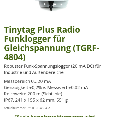
Tinytag Plus Radio
Zum
Anfang
Funklogger für
der
Gleichspannung (TGRF-
Bildgalerie
springen
4804)
Robuster Funk-Spannungslogger (20 mA DC) für
Industrie und Außenbereiche
Messbereich 0...20 mA
Genauigkeit ±0,2% v. Messwert ±0,02 mA
Reichweite 200 m (Sichtlinie)
IP67, 241 x 155 x 62 mm, 551 g
Artikelnummer
tt-TGRF-4804-A