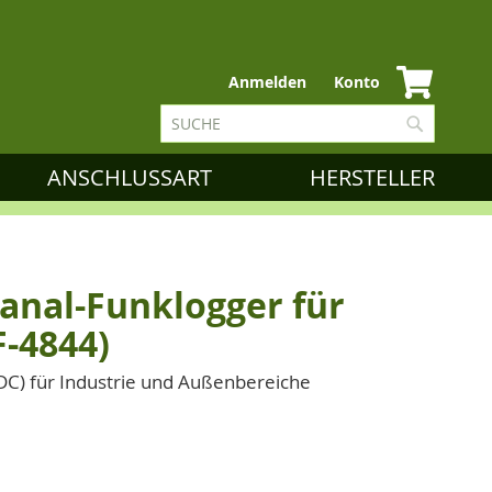
Zum
Anmelden
Konto
Inhalt
Suche
springen
Suche
ANSCHLUSSART
HERSTELLER
Kanal-Funklogger für
-4844)
DC) für Industrie und Außenbereiche