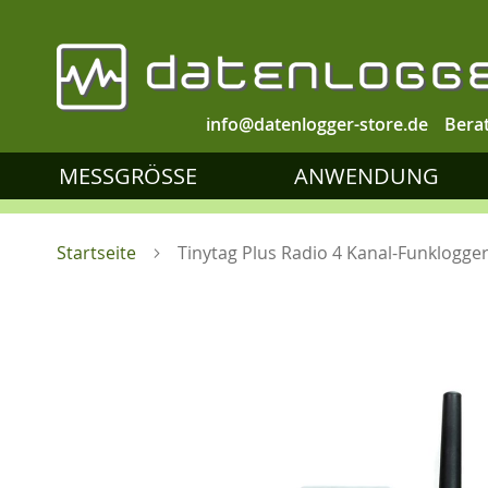
info@datenlogger-store.de
Bera
MESSGRÖSSE
ANWENDUNG
Startseite
Tinytag Plus Radio 4 Kanal-Funklogge
Zum
Ende
der
Bildgalerie
springen