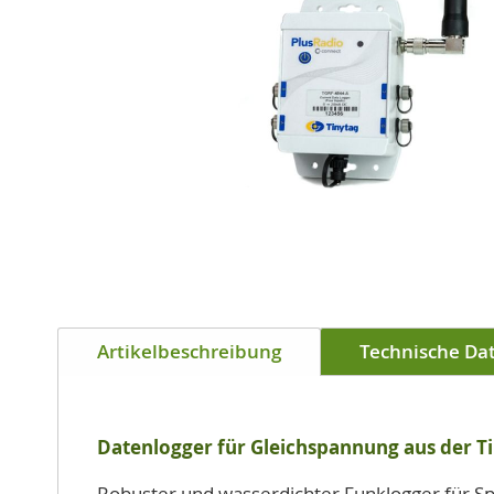
Zum
Anfang
Artikelbeschreibung
Technische Da
der
Bildgalerie
springen
Datenlogger für Gleichspannung aus der Ti
Robuster und wasserdichter Funklogger für S