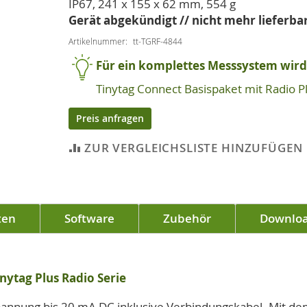
IP67, 241 x 155 x 62 mm, 554 g
Gerät abgekündigt // nicht mehr lieferbar
Artikelnummer
tt-TGRF-4844
Für ein komplettes Messsystem wird 
Tinytag Connect Basispaket mit Radio 
Preis anfragen
ZUR VERGLEICHSLISTE HINZUFÜGEN
ten
Software
Zubehör
Downlo
nytag Plus Radio Serie
pannung bis 20 mA DC inklusive Verbindungskabel. Mit de