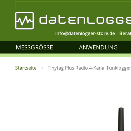
info@datenlogger-store.de
Bera
MESSGRÖSSE
ANWENDUNG
Startseite
Tinytag Plus Radio 4-Kanal Funklogge
Zum
Ende
der
Bildgalerie
springen