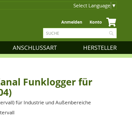
Select Language
▼
Zum
Anmelden
Konto
Inhalt
Suche
springen
Suche
ANSCHLUSSART
HERSTELLER
Kanal Funklogger für
04)
tervall) für Industrie und Außenbereiche
tervall