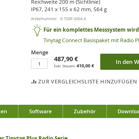
Reichweite 200 m (Sichtlinie)
IP67, 241 x 155 x 62 mm, 564 g
Artikelnummer
tt-TGRF-4904-A
Für ein komplettes Messsystem wird 
Tinytag Connect Basispaket mit Radio 
Menge
487,90 €
In den 
410,00 €
ZUR VERGLEICHSLISTE HINZUFÜGEN
ten
Software
Zubehör
Downlo
r Tinytag Plus Radio Serie