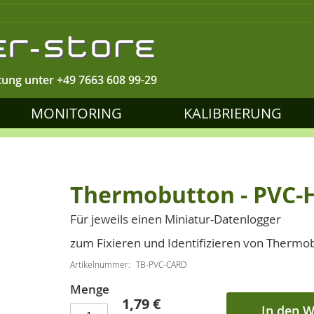
tung unter
+49 7663 608 99-29
MONITORING
KALIBRIERUNG
Thermobutton - PVC-
Für jeweils einen Miniatur-Datenlogger
zum Fixieren und Identifizieren von Therm
Artikelnummer
TB-PVC-CARD
Menge
1,79 €
In den 