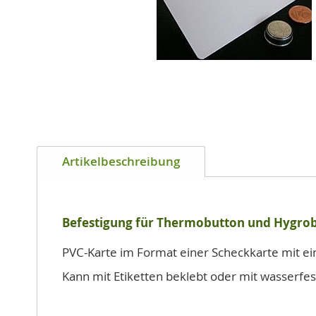
Zum
Anfang
Artikelbeschreibung
der
Bildgalerie
springen
Befestigung für Thermobutton und Hygro
PVC-Karte im Format einer Scheckkarte mit ein
Kann mit Etiketten beklebt oder mit wasserfe