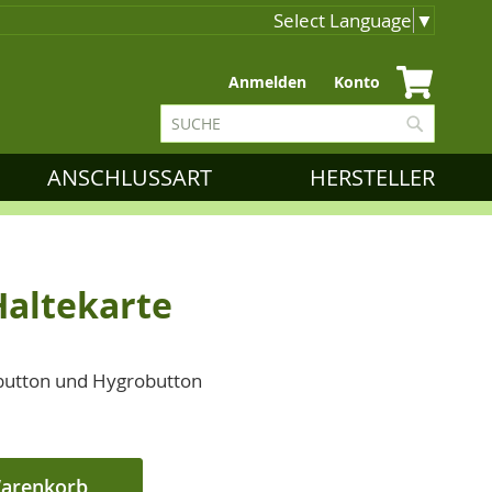
Select Language
▼
Zum
Anmelden
Konto
Inhalt
Suche
springen
Suche
ANSCHLUSSART
HERSTELLER
Haltekarte
obutton und Hygrobutton
Warenkorb