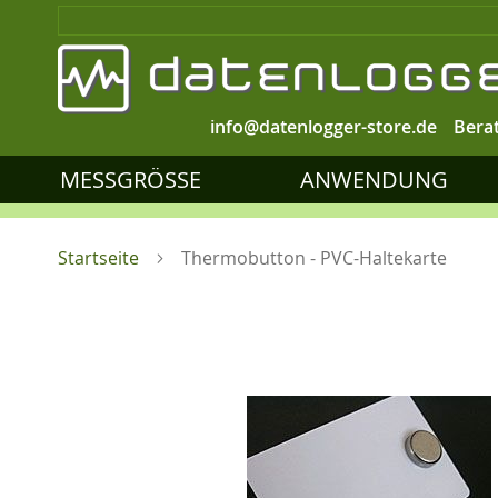
info@datenlogger-store.de
Bera
MESSGRÖSSE
ANWENDUNG
Startseite
Thermobutton - PVC-Haltekarte
Zum
Ende
der
Bildgalerie
springen