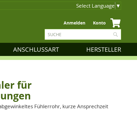
Select Language
▼
Zum
Anmelden
Konto
Inhalt
Suche
springen
Suche
ANSCHLUSSART
HERSTELLER
ler für
sungen
abgewinkeltes Fühlerrohr, kurze Ansprechzeit