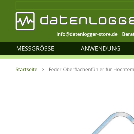
info@datenlogger-store.de
Bera
MESSGRÖSSE
ANWENDUNG
Startseite
Feder-Oberflächenfühler für Hocht
Zum
Ende
der
Bildgalerie
springen