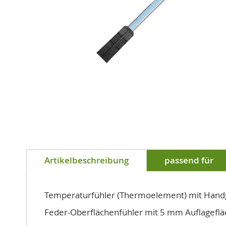
Zum
Anfang
Artikelbeschreibung
passend für
der
Bildgalerie
springen
Temperaturfühler (Thermoelement) mit Handg
Feder-Oberflächenfühler mit 5 mm Auflageflä