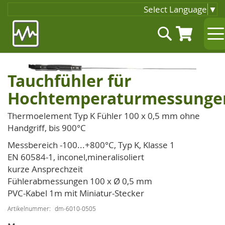
Select Language
▼
Zum
Suche
Inhalt
springen
Zum
Tauchfühler für
Zum
Ende
Anfang
der
Hochtemperaturmessunge
der
Bildgalerie
Bildgalerie
Thermoelement Typ K Fühler 100 x 0,5 mm ohne
springen
springen
Handgriff, bis 900°C
Messbereich -100...+800°C, Typ K, Klasse 1
EN 60584-1, inconel,mineralisoliert
kurze Ansprechzeit
Fühlerabmessungen 100 x Ø 0,5 mm
PVC-Kabel 1m mit Miniatur-Stecker
Artikelnummer
dm-6010-0505